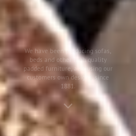
We have been producing sofas,
beds and other high quality
padded furniture, also using our
customers own designs, since
1881.