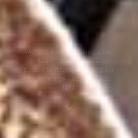
We have been producing sofas,
beds and other high quality
padded furniture, also using our
customers own designs, since
1881.