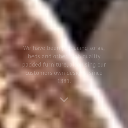
We have been producing sofas,
beds and other high quality
padded furniture, also using our
customers own designs, since
1881.